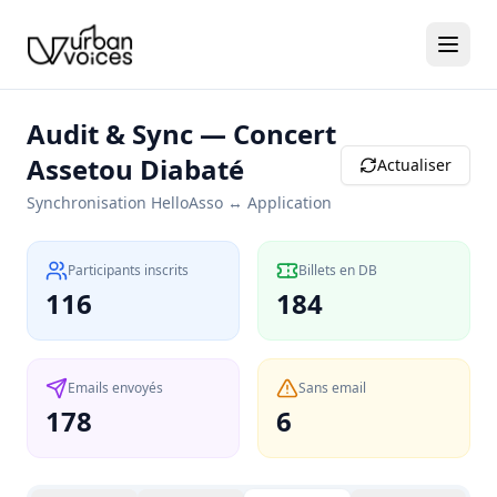
Audit & Sync — Concert
Assetou Diabaté
Actualiser
Synchronisation HelloAsso ↔ Application
Participants inscrits
Billets en DB
116
184
Emails envoyés
Sans email
178
6