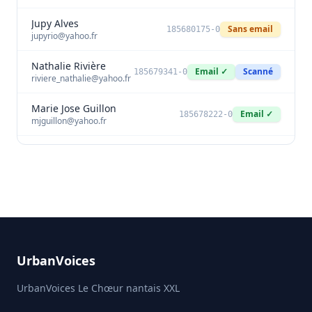
Jupy Alves
Sans email
185680175-0
jupyrio@yahoo.fr
Nathalie Rivière
Email ✓
Scanné
185679341-0
riviere_nathalie@yahoo.fr
Marie Jose Guillon
Email ✓
185678222-0
mjguillon@yahoo.fr
stephanie LABBe
Email ✓
Scanné
185676148-1
beltane32@gmail.com
Stéphanie LABBE
Email ✓
Scanné
185676148-0
beltane32@gmail.com
Christelle Rattier
Sans email
185670902-1
rattierchristelle@gmail.com
UrbanVoices
Christelle Rattier
Sans email
185670902-0
UrbanVoices Le Chœur nantais XXL
rattierchristelle@gmail.com