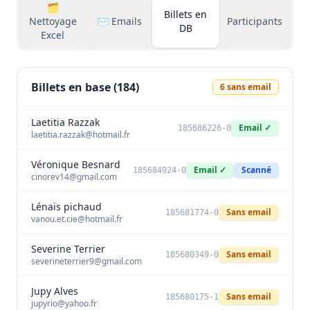
🗂️
Billets en
Nettoyage
✉️ Emails
Participants
DB
Excel
Billets en base (
184
)
6
sans email
Laetitia Razzak
Email ✓
185686226-0
laetitia.razzak@hotmail.fr
Véronique Besnard
Email ✓
Scanné
185684924-0
cinorev14@gmail.com
Lénaïs pichaud
Sans email
185681774-0
vanou.et.cie@hotmail.fr
Severine Terrier
Sans email
185680349-0
severineterrier9@gmail.com
Jupy Alves
Sans email
185680175-1
jupyrio@yahoo.fr