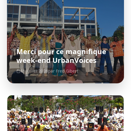
Merci pour ce magnifique
week-end UrbanVoices
16 juillet 2026
par
Fred Gibert